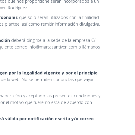
datos que nos proporcione serán incorporados a un
veri Rodríguez
ersonales
que sólo serán utilizados con la finalidad
os plantee, así como remitir información divulgativa,
lación
deberá dirigirse a la sede de la empresa C/
 siguiente correo info@martasantiveri.com o llámanos
en por la legalidad vigente y por el principio
 de la web. No se permiten conductas que vayan
haber leído y aceptado las presentes condiciones y
i por el motivo que fuere no está de acuerdo con
á válida por notificación escrita y/o correo