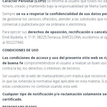
Carácter Personal (LOPD)
se informa al usuario que todos los 
fichero, creado y mantenido bajo la responsabilidad de Marta Santi
Siempre
se va a respetar la confidencialidad de sus datos p
de gestionar los servicios ofrecidos, atender a las solicitudes que n
comercial o publicitaria por vía ordinaria o electrónica.
Para ejercer sus
derechos de oposición, rectificación o cance
Emili Badiella, 4, 1º-3ª, 08225,Terrassa, BARCELONA, escribirnos al
al 932227940
CONDICIONES DE USO
Las condiciones de acceso y uso del presente sitio web se rig
de buena fe
comprometiéndose el usuario a realizar un buen uso
contra la ley, los derechos o intereses de terceros.
Ser usuario de la web de martasantiveri.com implica que reconoce 
lo que las extienda la normativa legal aplicable en esta materia. S
estas condiciones no continúe usando esta web.
Cualquier tipo de notificación y/o reclamación solamente ser
certificado.
RESPONSABILIDADES